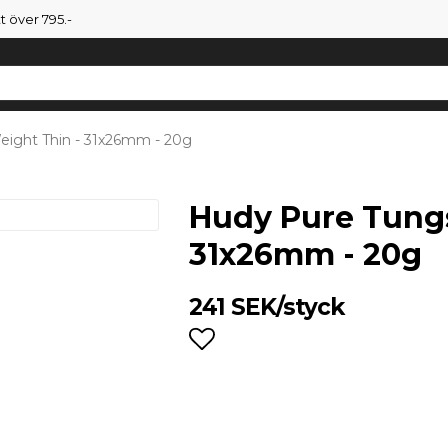
tt över 795.-
ight Thin - 31x26mm - 20g
Hudy Pure Tungs
31x26mm - 20g
241 SEK/styck
Lägg till i favoritlist