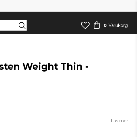
0
Varukorg
ten Weight Thin -
an
Läs mer...