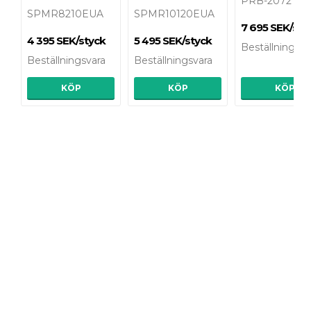
PRB-2072T1
SPMR8210EUA
SPMR10120EUA
7 695 SEK/sty
4 395 SEK/styck
5 495 SEK/styck
Beställningsva
Beställningsvara
Beställningsvara
KÖP
KÖP
KÖP