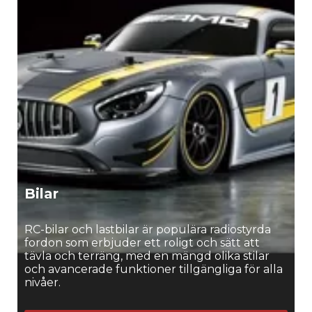
spännande äventyr med radiostyrda fordon från
AutoPartner!
Bilar
RC-bilar och lastbilar är populära radiostyrda
fordon som erbjuder ett roligt och sätt att
tävla och terräng, med en mängd olika stilar
och avancerade funktioner tillgängliga för alla
nivåer.