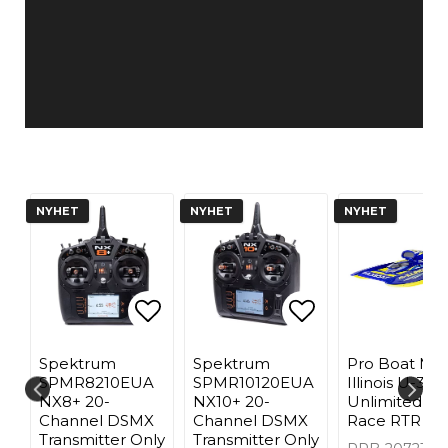
NYHET
NYHET
NYHET
oritlistan
ägg till i favoritlistan
Lägg till i favoritlistan
Lägg till i fa
Spektrum
Spektrum
Pro Boat Mis
SPMR8210EUA
SPMR10120EUA
Illinois U-34 
NX8+ 20-
NX10+ 20-
Unlimited Hy
Channel DSMX
Channel DSMX
Race RTR Bo
Transmitter Only
Transmitter Only