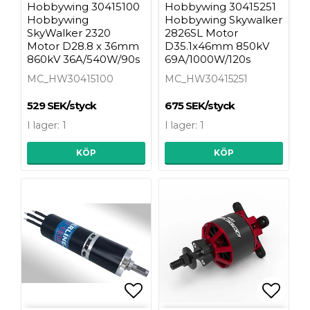
Hobbywing 30415100
Hobbywing 30415251
Hobbywing
Hobbywing Skywalker
SkyWalker 2320
2826SL Motor
Motor D28.8 x 36mm
D35.1x46mm 850kV
860kV 36A/540W/90s
69A/1000W/120s
MC_HW30415100
MC_HW30415251
529 SEK/styck
675 SEK/styck
I lager: 1
I lager: 1
KÖP
KÖP