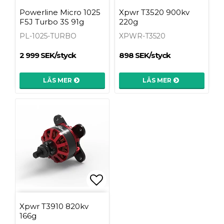
Lägg till i favoritlist
Lägg t
Powerline Micro 1025
Xpwr T3520 900kv
F5J Turbo 3S 91g
220g
PL-1025-TURBO
XPWR-T3520
2 999 SEK/styck
898 SEK/styck
LÄS MER
LÄS MER
Lägg till i favoritlist
Xpwr T3910 820kv
166g