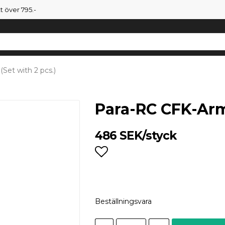
tt över 795.-
Set with 2 pcs.)
Para-RC CFK-Arm 
486 SEK/styck
Lägg till i favoritlist
Beställningsvara