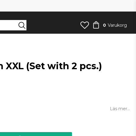
0
Varukorg
XXL (Set with 2 pcs.)
an
Läs mer...