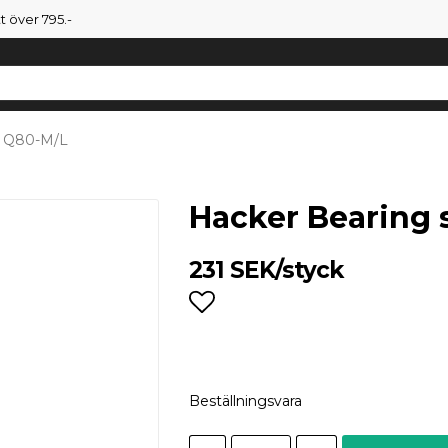
tt över 795.-
r Q80-M/L
Hacker Bearing 
231 SEK/styck
Lägg till i favoritlist
Beställningsvara