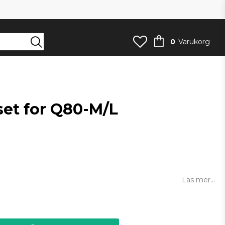
0
Varukorg
set for Q80-M/L
an
Läs mer...