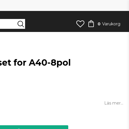
0
Varukorg
set for A40-8pol
an
Läs mer...