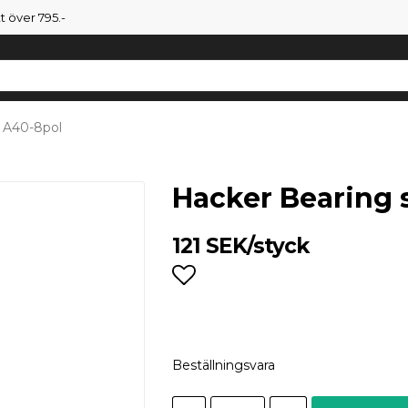
tt över 795.-
r A40-8pol
Hacker Bearing 
121 SEK/styck
Lägg till i favoritlist
Beställningsvara