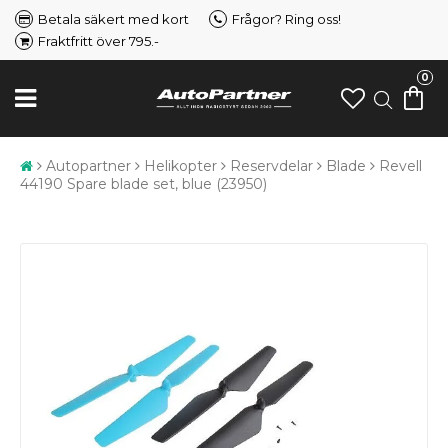
Betala säkert med kort
Frågor? Ring oss!
Fraktfritt över 795.-
0
Autopartner
Helikopter
Reservdelar
Blade
Revell
44190 Spare blade set, blue (23950)