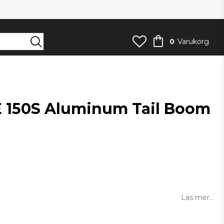
0
Varukorg
E 150S Aluminum Tail Boom
an
Läs mer...