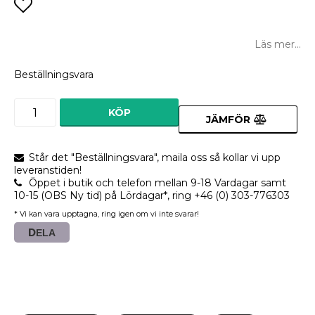
Lägg till i favoritlistan
Läs mer...
Beställningsvara
KÖP
JÄMFÖR
Står det "Beställningsvara", maila oss så kollar vi upp
leveranstiden!
Öppet i butik och telefon mellan 9-18 Vardagar samt
10-15 (OBS Ny tid) på Lördagar*, ring +46 (0) 303-776303
* Vi kan vara upptagna, ring igen om vi inte svarar!
DELA