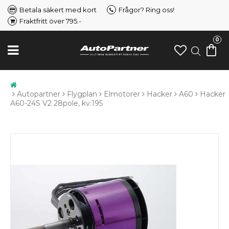
Betala säkert med kort
Frågor? Ring oss!
Fraktfritt över 795.-
0
Autopartner
Flygplan
Elmotorer
Hacker
A60
Hacker
A60-24S V2 28pole, kv:195