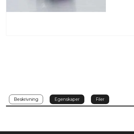
Beskrivning
Egenskaper
Filer