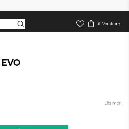
0
Varukorg
S EVO
an
Läs mer...