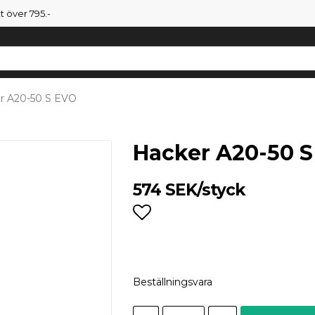
tt över 795.-
r A20-50 S EVO
Hacker A20-50 
574 SEK/styck
Lägg till i favoritlist
Beställningsvara