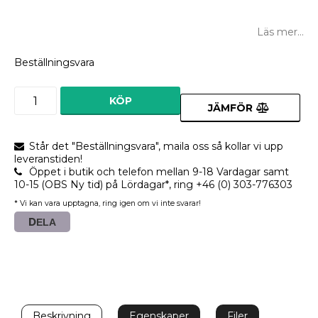
Lägg till i favoritlistan
Läs mer...
Beställningsvara
KÖP
JÄMFÖR
Står det "Beställningsvara", maila oss så kollar vi upp
leveranstiden!
Öppet i butik och telefon mellan 9-18 Vardagar samt
10-15 (OBS Ny tid) på Lördagar*, ring +46 (0) 303-776303
* Vi kan vara upptagna, ring igen om vi inte svarar!
DELA
Beskrivning
Egenskaper
Filer