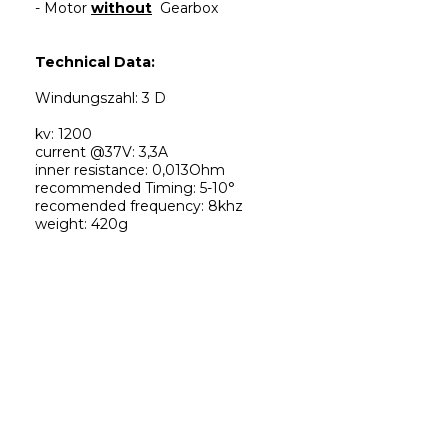
- Motor 
without
 Gearbox
Technical Data:
Windungszahl: 3 D
kv: 1200
current @37V: 3,3A
inner resistance: 0,013Ohm
recommended Timing: 5-10°
recomended frequency: 8khz
weight: 420g