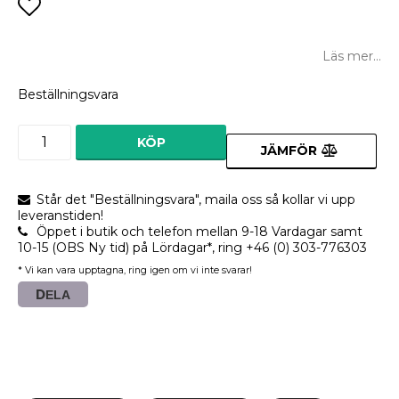
Lägg till i favoritlistan
Läs mer...
Beställningsvara
KÖP
JÄMFÖR
Står det "Beställningsvara", maila oss så kollar vi upp
leveranstiden!
Öppet i butik och telefon mellan 9-18 Vardagar samt
10-15 (OBS Ny tid) på Lördagar*, ring +46 (0) 303-776303
* Vi kan vara upptagna, ring igen om vi inte svarar!
DELA