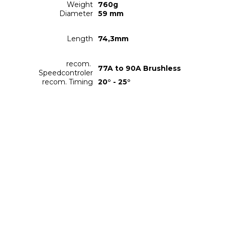
Weight
760g
Diameter
59 mm
Length
74,3mm
recom. 
77A to 90A Brushless
Speedcontroler
recom. Timing
20° - 25°