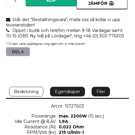
KÖP
JÄMFÖR
Står det "Beställningsvara", maila oss så kollar vi upp
leveranstiden!
Öppet i butik och telefon mellan 9-18 Vardagar samt
10-15 (OBS Ny tid) på Lördagar*, ring +46 (0) 303-776303
* Vi kan vara upptagna, ring igen om vi inte svarar!
DELA
Beskrivning
Egenskaper
Filer
Art.nr: 15727603
Powerange
max. 2200W
 (15 sec.)
Idle Current @ 8,4V
1,9A
Resistance (Ri)
0,022 Ohm
RPM/Volt (kv)
215 U/min-1