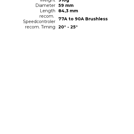
Weight
910g
Diameter
59 mm
Length
84,3 mm
recom. 
77A to 90A Brushless
Speedcontroler
recom. Timing
20° - 25°