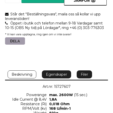
JÄMFÖR
Står det "Beställningsvara", maila oss så kollar vi upp
leveranstiden!
Öppet i butik och telefon mellan 9-18 Vardagar samt
10-15 (OBS Ny tid) på Lördagar*, ring +46 (0) 303-776303
* Vi kan vara upptagna, ring igen om vi inte svarar!
DELA
Beskrivning
Egenskaper
Filer
Art.nr: 15727607
Powerange
max. 2600W
 (15 sec.)
Idle Current @ 8,4V
1,8A
Resistance (Ri)
0,018 Ohm
RPM/Volt (kv)
168 U/min-1