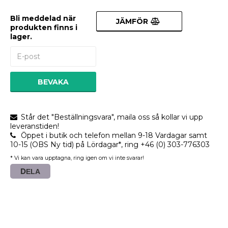
Bli meddelad när
JÄMFÖR
produkten finns i
lager.
BEVAKA
Står det "Beställningsvara", maila oss så kollar vi upp
leveranstiden!
Öppet i butik och telefon mellan 9-18 Vardagar samt
10-15 (OBS Ny tid) på Lördagar*, ring +46 (0) 303-776303
* Vi kan vara upptagna, ring igen om vi inte svarar!
DELA