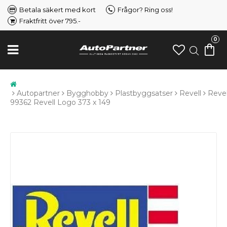
Betala säkert med kort
Frågor? Ring oss!
Fraktfritt över 795.-
0
Autopartner
Bygghobby
Plastbyggsatser
Revell
Revel
99362 Revell Logo 373 x 149