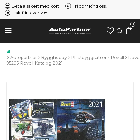
Betala säkert med kort
Frågor? Ring oss!
Fraktfritt över 795.-
0
Autopartner
Bygghobby
Plastbyggsatser
Revell
Revel
95295 Revell Katalog 2021