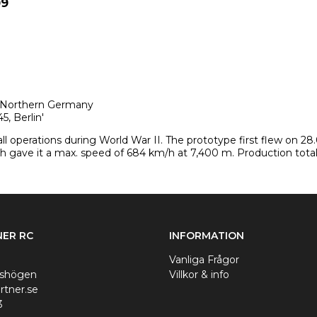
09
4, Northern Germany 
5, Berlin'
ll operations during World War II. The prototype first flew on 28.0
h gave it a max. speed of 684 km/h at 7,400 m. Production tota
ER RC
INFORMATION
Vanliga Frågor
nshögen
Villkor & info
rtner.se
3