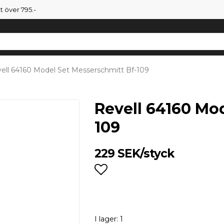
tt över 795.-
ell 64160 Model Set Messerschmitt Bf-109
Revell 64160 Mo
109
229 SEK/styck
Lägg till i favoritlist
I lager: 1