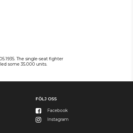
5.1935. The single-seat fighter 
lled some 35.000 units.
FÖLJ OSS
Facebook
Instagram