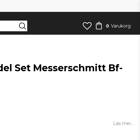
0
Varukorg
del Set Messerschmitt Bf-
an
Läs mer...