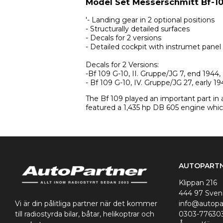
Model Set Messerschmitt Bf-1
'- Landing gear in 2 optional positions 
- Structurally detailed surfaces 
- Decals for 2 versions 
- Detailed cockpit with instrumet panel 
Decals for 2 Versions: 
-Bf 109 G-10, II. Gruppe/JG 7, end 194
- Bf 109 G-10, IV. Gruppe/JG 27, early 194
The Bf 109 played an important part in a
featured a 1,435 hp DB 605 engine whic
AUTOPARTN
Klippan 216
444 97 Sve
Vi är din pålitliga partner när det kommer
info@autopa
till radiostyrda bilar, båtar, helikoptrar och
0303-77630