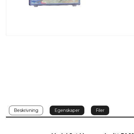
Beskrivning
Egenskaper
Filer