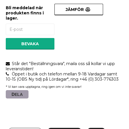
Bli meddelad när
JÄMFÖR
produkten finns i
lager.
BEVAKA
Står det "Beställningsvara", maila oss så kollar vi upp
leveranstiden!
Öppet i butik och telefon mellan 9-18 Vardagar samt
10-15 (OBS Ny tid) på Lördagar*, ring +46 (0) 303-776303
* Vi kan vara upptagna, ring igen om vi inte svarar!
DELA