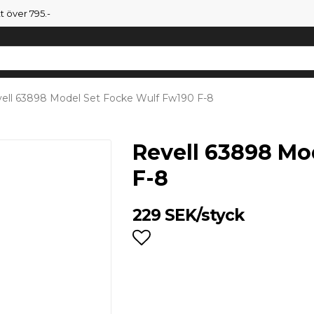
tt över 795.-
ell 63898 Model Set Focke Wulf Fw190 F-8
Revell 63898 Mo
F-8
229 SEK/styck
Lägg till i favoritlist