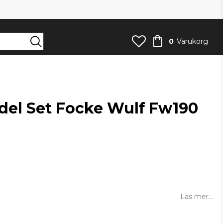
0
Varukorg
del Set Focke Wulf Fw190
an
Läs mer...