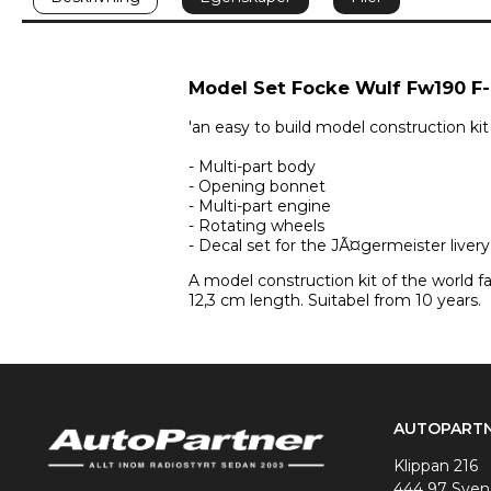
Model Set Focke Wulf Fw190 F
'an easy to build model construction kit
- Multi-part body 
- Opening bonnet 
- Multi-part engine 
- Rotating wheels 
- Decal set for the JÃ¤germeister live
A model construction kit of the world f
12,3 cm length. Suitabel from 10 years.
AUTOPARTN
Klippan 216
444 97 Sve