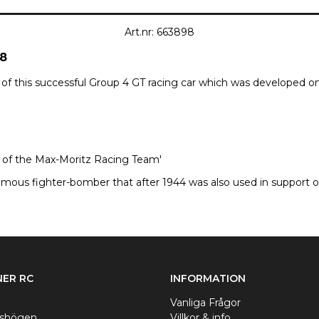
Art.nr: 663898
-8
 of this successful Group 4 GT racing car which was developed on 
ry of the Max-Moritz Racing Team'
amous fighter-bomber that after 1944 was also used in support of 
ER RC
INFORMATION
Vanliga Frågor
nshögen
Villkor & info