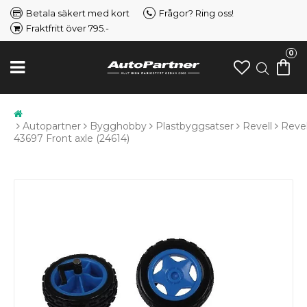
Betala säkert med kort
Frågor? Ring oss!
Fraktfritt över 795.-
0
Autopartner
Bygghobby
Plastbyggsatser
Revell
Revel
43697 Front axle (24614)