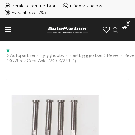
Betala säkert med kort
Frågor? Ring oss!
Fraktfritt över 795.-
0
Autopartner
Bygghobby
Plastbyggsatser
Revell
Revel
43659 4 x Gear Axle (23913/23914)