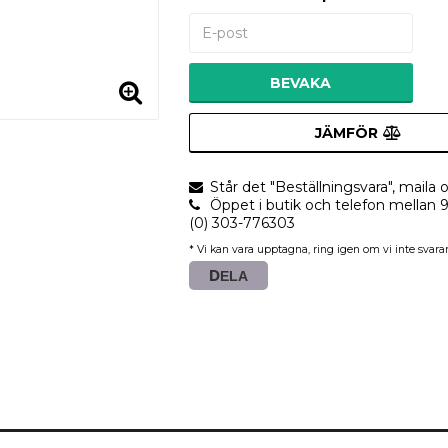
BEVAKA
JÄMFÖR
Står det "Beställningsvara", maila o
Öppet i butik och telefon mellan 
(0) 303-776303
* Vi kan vara upptagna, ring igen om vi inte svarar
DELA