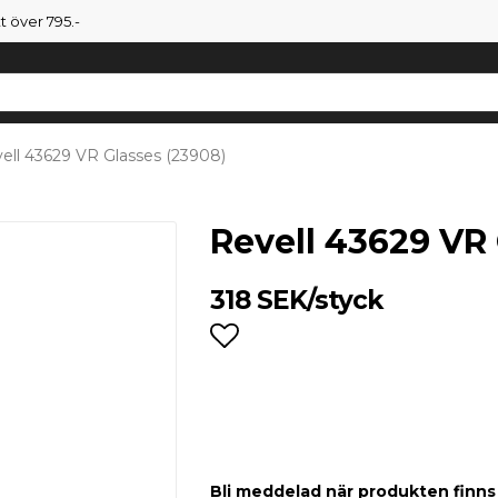
tt över 795.-
ell 43629 VR Glasses (23908)
Revell 43629 VR 
318 SEK/styck
Lägg till i favoritlist
Bli meddelad när produkten finns i