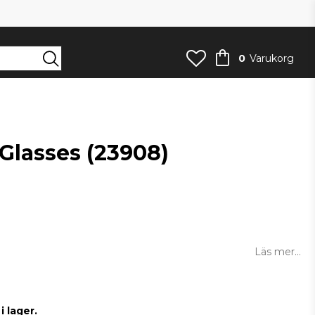
0
Varukorg
Glasses (23908)
an
Läs mer...
 lager.