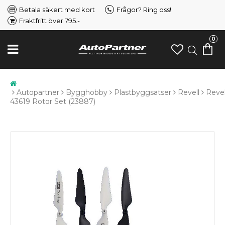
Betala säkert med kort
Frågor? Ring oss!
Fraktfritt över 795.-
0
Autopartner
Bygghobby
Plastbyggsatser
Revell
Revel
43619 Rotor Set (23887)