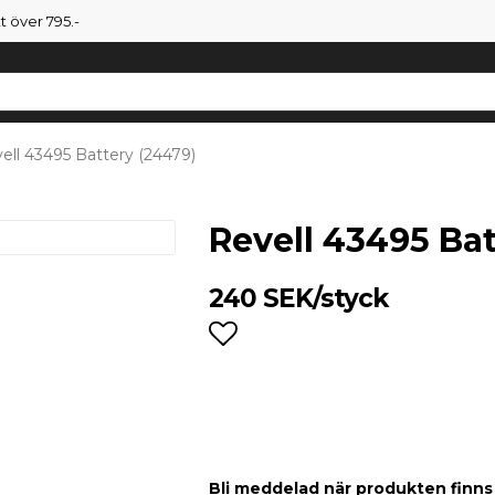
tt över 795.-
ell 43495 Battery (24479)
Revell 43495 Bat
240 SEK/styck
Lägg till i favoritlist
Bli meddelad när produkten finns i