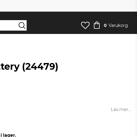
0
Varukorg
tery (24479)
an
Läs mer...
 lager.