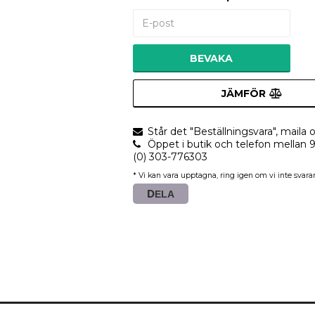
BEVAKA
JÄMFÖR
Står det "Beställningsvara", maila o
Öppet i butik och telefon mellan 
(0) 303-776303
* Vi kan vara upptagna, ring igen om vi inte svarar
DELA