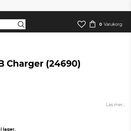
0
Varukorg
B Charger (24690)
an
Läs mer...
 lager.