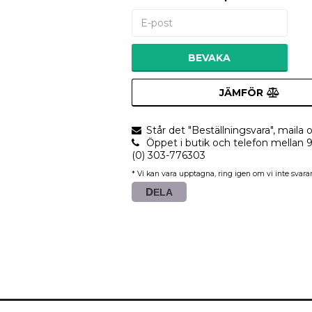
BEVAKA
JÄMFÖR
Står det "Beställningsvara", maila o
Öppet i butik och telefon mellan 
(0) 303-776303
* Vi kan vara upptagna, ring igen om vi inte svarar
DELA