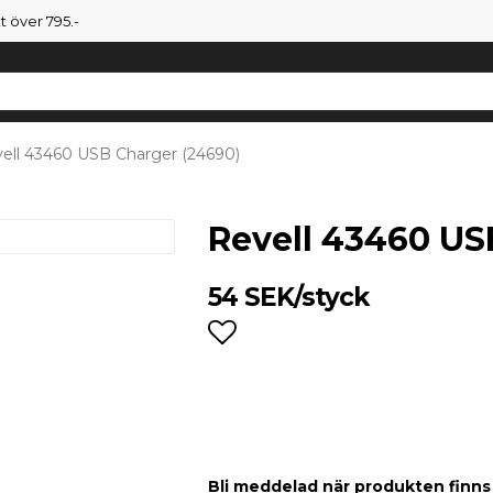
tt över 795.-
ell 43460 USB Charger (24690)
Revell 43460 US
54 SEK/styck
Lägg till i favoritlist
Bli meddelad när produkten finns i