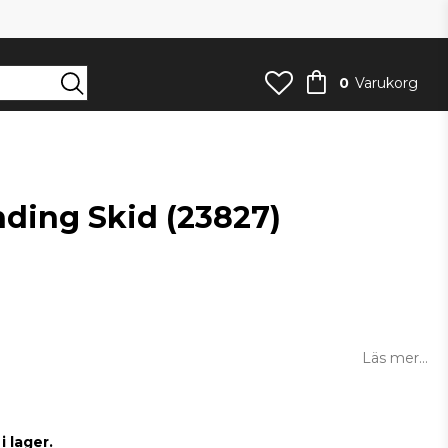
0
Varukorg
nding Skid (23827)
an
Läs mer...
 lager.