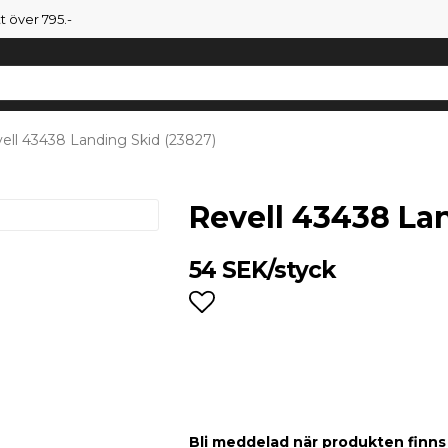
tt över 795.-
ell 43438 Landing Skid (23827)
Revell 43438 La
54 SEK/styck
Lägg till i favoritlist
Bli meddelad när produkten finns i