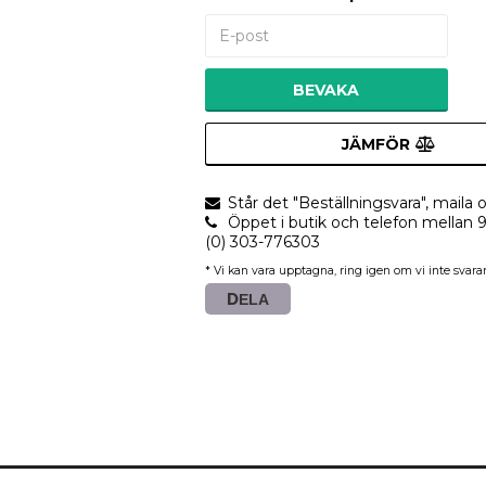
BEVAKA
JÄMFÖR
Står det "Beställningsvara", maila o
Öppet i butik och telefon mellan 
(0) 303-776303
* Vi kan vara upptagna, ring igen om vi inte svarar
DELA