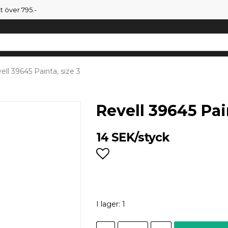
tt över 795.-
ell 39645 Painta, size 3
Revell 39645 Pain
14 SEK/styck
Lägg till i favoritlist
I lager: 1