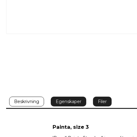
Beskrivning
Egenskaper
Filer
Painta, size 3