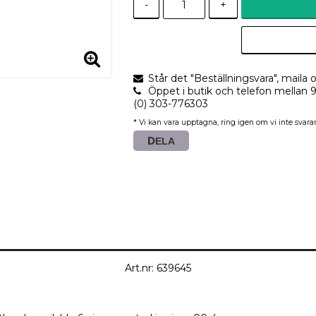
-
+
Står det "Beställningsvara", maila o
Öppet i butik och telefon mellan 
(0) 303-776303
* Vi kan vara upptagna, ring igen om vi inte svarar
DELA
Art.nr: 639645