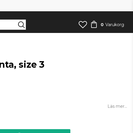
0
Varukorg
ta, size 3
an
Läs mer...