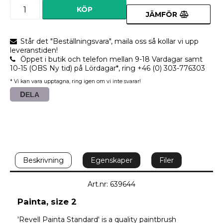
KÖP
JÄMFÖR
Står det "Beställningsvara", maila oss så kollar vi upp
leveranstiden!
Öppet i butik och telefon mellan 9-18 Vardagar samt
10-15 (OBS Ny tid) på Lördagar*, ring +46 (0) 303-776303
* Vi kan vara upptagna, ring igen om vi inte svarar!
DELA
Beskrivning
Egenskaper
Filer
Art.nr: 639644
Painta, size 2
'Revell Painta Standard' is a quality paintbrush 