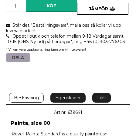
KÖP
JÄMFÖR
Står det "Beställningsvara", maila oss så kollar vi upp
leveranstiden!
Öppet i butik och telefon mellan 9-18 Vardagar samt
10-15 (OBS Ny tid) på Lördagar*, ring +46 (0) 303-776303
* Vi kan vara upptagna, ring igen om vi inte svarar!
DELA
Beskrivning
Egenskaper
Filer
Art.nr: 639641
Painta, size 00
'Revell Painta Standard' is a quality paintbrush 