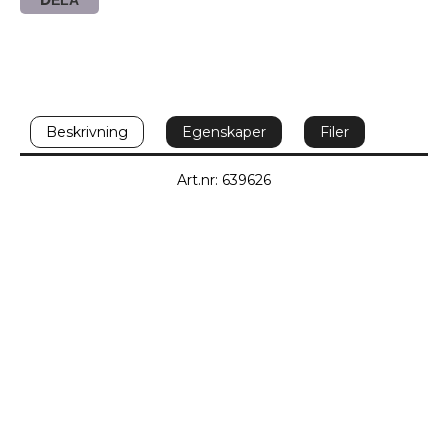
DELA
Beskrivning
Egenskaper
Filer
Art.nr: 639626