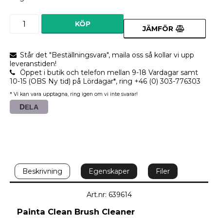
KÖP
JÄMFÖR
Står det "Beställningsvara", maila oss så kollar vi upp
leveranstiden!
Öppet i butik och telefon mellan 9-18 Vardagar samt
10-15 (OBS Ny tid) på Lördagar*, ring +46 (0) 303-776303
* Vi kan vara upptagna, ring igen om vi inte svarar!
DELA
Beskrivning
Egenskaper
Filer
Art.nr: 639614
Painta Clean Brush Cleaner