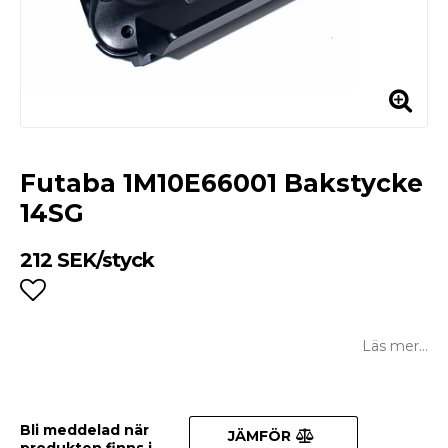
Futaba 1M10E66001 Bakstycke
14SG
212 SEK/styck
Lägg till i favoritlistan
Läs mer...
Bli meddelad när
JÄMFÖR