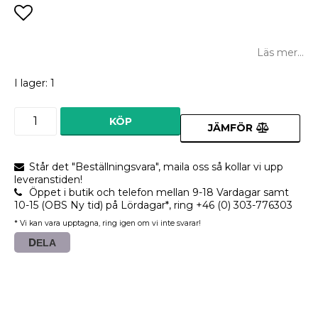
Lägg till i favoritlistan
Läs mer...
I lager: 1
KÖP
JÄMFÖR
Står det "Beställningsvara", maila oss så kollar vi upp
leveranstiden!
Öppet i butik och telefon mellan 9-18 Vardagar samt
10-15 (OBS Ny tid) på Lördagar*, ring +46 (0) 303-776303
* Vi kan vara upptagna, ring igen om vi inte svarar!
DELA