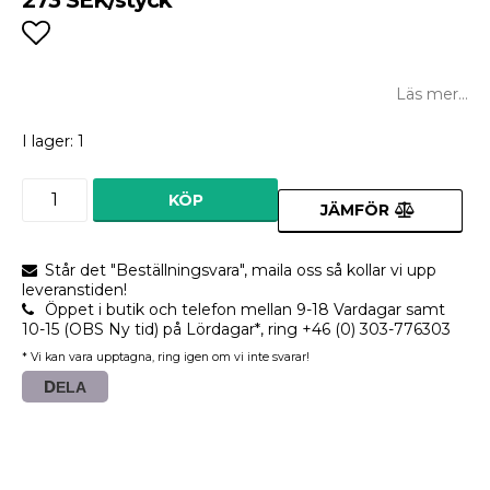
Lägg till i favoritlistan
Läs mer...
I lager: 1
KÖP
JÄMFÖR
Står det "Beställningsvara", maila oss så kollar vi upp
leveranstiden!
Öppet i butik och telefon mellan 9-18 Vardagar samt
10-15 (OBS Ny tid) på Lördagar*, ring +46 (0) 303-776303
* Vi kan vara upptagna, ring igen om vi inte svarar!
DELA