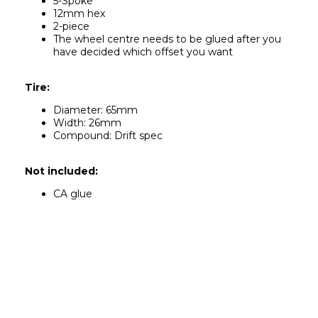
5-Spoke
12mm hex
2-piece
The wheel centre needs to be glued after you 
have decided which offset you want
Tire:
Diameter: 65mm
Width: 26mm
Compound: Drift spec
Not included:
CA glue